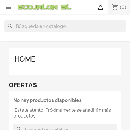
shopping_cart


(0)
search
HOME
OFERTAS
No hay productos disponibles
¡Estate atento! Próximamente se añadirán más
productos.
search